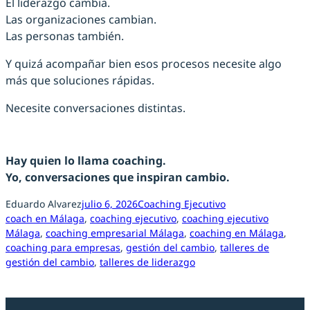
El liderazgo cambia.
Las organizaciones cambian.
Las personas también.
Y quizá acompañar bien esos procesos necesite algo
más que soluciones rápidas.
Necesite conversaciones distintas.
Hay quien lo llama coaching.
Yo, conversaciones que inspiran cambio.
Eduardo Alvarez
julio 6, 2026
Coaching Ejecutivo
coach en Málaga
, 
coaching ejecutivo
, 
coaching ejecutivo
Málaga
, 
coaching empresarial Málaga
, 
coaching en Málaga
, 
coaching para empresas
, 
gestión del cambio
, 
talleres de
gestión del cambio
, 
talleres de liderazgo