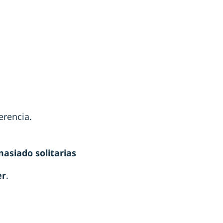
erencia.
asiado solitarias
er
.