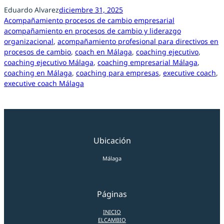
Eduardo Alvarez
diciembre 31, 2025
Acompañamiento procesos de cambio empresarial
acompañamiento en procesos de cambio y liderazgo
organizacional
, 
acompañamiento profesional para directivos en
procesos de cambio
, 
coach en Málaga
, 
coaching ejecutivo
, 
coaching ejecutivo Málaga
, 
coaching empresarial Málaga
, 
coaching en Málaga
, 
coaching para empresas
, 
executive coach
, 
executive coach Málaga
Ubicación
Málaga
Páginas
INICIO
ELCAMBIO