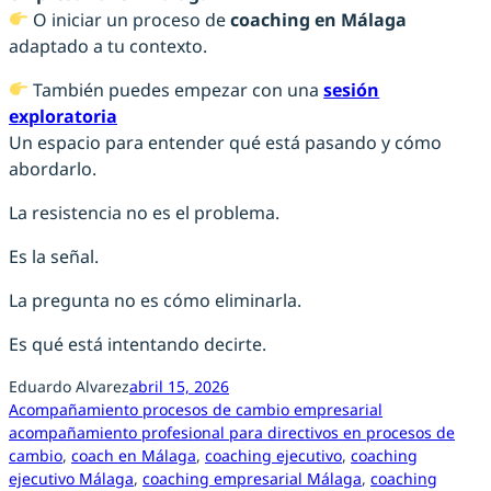
O iniciar un proceso de
coaching en Málaga
adaptado a tu contexto.
También puedes empezar con una
sesión
exploratoria
Un espacio para entender qué está pasando y cómo
abordarlo.
La resistencia no es el problema.
Es la señal.
La pregunta no es cómo eliminarla.
Es qué está intentando decirte.
Eduardo Alvarez
abril 15, 2026
Acompañamiento procesos de cambio empresarial
acompañamiento profesional para directivos en procesos de
cambio
, 
coach en Málaga
, 
coaching ejecutivo
, 
coaching
ejecutivo Málaga
, 
coaching empresarial Málaga
, 
coaching