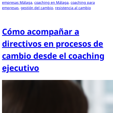
empresas Málaga
, 
coaching en Málaga
, 
coaching para
empresas
, 
gestión del cambio
, 
resistencia al cambio
Cómo acompañar a
directivos en procesos de
cambio desde el coaching
ejecutivo