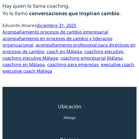
Hay quien lo llama coaching.
Yo lo llamo
conversaciones que inspiran cambio
.
Eduardo Alvarez
diciembre 31, 2025
Acompañamiento procesos de cambio empresarial
acompañamiento en procesos de cambio y liderazgo
organizacional
, 
acompañamiento profesional para directivos en
procesos de cambio
, 
coach en Málaga
, 
coaching ejecutivo
, 
coaching ejecutivo Málaga
, 
coaching empresarial Málaga
, 
coaching en Málaga
, 
coaching para empresas
, 
executive coach
, 
executive coach Málaga
Ubicación
Málaga