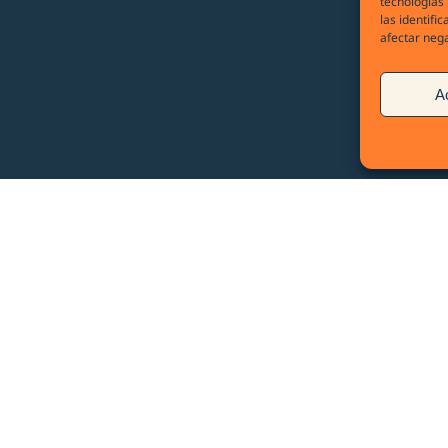
tecnologías
las identifi
afectar nega
A