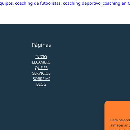
quipos
, 
coaching de futbolistas
, 
coaching deportivo
, 
coaching en 
Páginas
INICIO
ELCAMBIO
QUÉ ES
SERVICIOS
SOBRE Mí
BLOG
Para ofrecer
almacenar y/