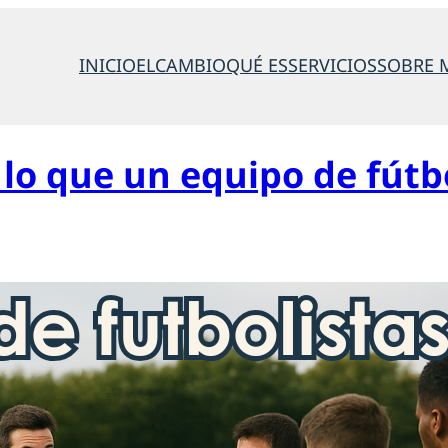
INICIO
ELCAMBIO
QUÉ ES
SERVICIOS
SOBRE 
: lo que un equipo de fút