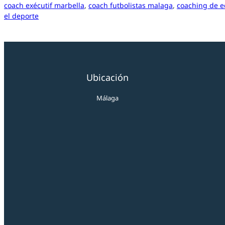
coach exécutif marbella
, 
coach futbolistas malaga
, 
coaching de e
el deporte
Ubicación
Málaga