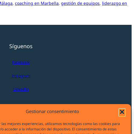
Málaga
, 
coaching en Marbella
, 
gestión de equipos
, 
liderazgo en
Síguenos
Facebook
Instagram
LinkedIn
Gestionar consentimiento
 las mejores experiencias, utilizamos tecnologías como las cookies para
o acceder a la información del dispositivo. El consentimiento de estas