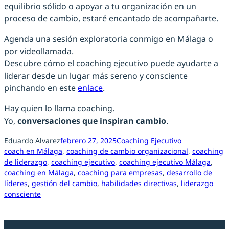
equilibrio sólido o apoyar a tu organización en un
proceso de cambio, estaré encantado de acompañarte.
Agenda una sesión exploratoria conmigo en Málaga o
por videollamada.
Descubre cómo el coaching ejecutivo puede ayudarte a
liderar desde un lugar más sereno y consciente
pinchando en este
enlace
.
Hay quien lo llama coaching.
Yo,
conversaciones que inspiran cambio
.
Eduardo Alvarez
febrero 27, 2025
Coaching Ejecutivo
coach en Málaga
, 
coaching de cambio organizacional
, 
coaching
de liderazgo
, 
coaching ejecutivo
, 
coaching ejecutivo Málaga
, 
coaching en Málaga
, 
coaching para empresas
, 
desarrollo de
líderes
, 
gestión del cambio
, 
habilidades directivas
, 
liderazgo
consciente