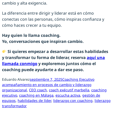
cambio y alta exigencia.
La diferencia entre dirigir y liderar está en cómo
conectas con las personas, cómo inspiras confianza y
cómo haces crecer a tu equipo.
Hay quien lo llama coaching.
Yo, conversaciones que inspiran cambio.
Si quieres empezar a desarrollar estas habilidades
y transformar tu forma de liderar, reserva
aquí una
llamada conmigo
y exploremos juntos cómo el
coaching puede ayudarte a dar ese paso.
Eduardo Alvarez
septiembre 7, 2025
Coaching Ejecutivo
acompañamiento en procesos de cambio y liderazgo
organizacional
, 
CEO coach
, 
coach exécutif marbella
, 
coaching
ejecutivo
, 
coaching en Málaga
, 
escucha activa
, 
gestión de
equipos
, 
habilidades de líder
, 
liderazgo con coaching
, 
liderazgo
transformador